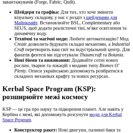
завантажувачів (Forge, Fabric, Quilt).
Шейдери та графіка:
Для тих, хто хоче змінити
візуальну складову, у нас є розділ з
шейдерами для
Майнкрафт
. Встановлюйте BSL, Complementary або
SEUS, щоб додати реалістичні тіні, м’яке освітлення та
динамічну воду.
Технічні та магічні моди:
Любите автоматизацію? Мод
Create
дозволить будувати складні механізми, а
Industrial
Craft
перетворить ваш світ на індустріальний центр. Для
фанатів фентезі ми підготували
Thaumcraft
та
Botania
.
Нові біоми та виживання:
Додавайте сотні нових
рослин, тварин та локацій з модами типу
Biomes O'
Plenty
. Описи українською допоможуть розібратися в
складних механіках крафту та нових ресурсах.
Kerbal Space Program (KSP):
розширюйте межі космосу
KSP — це гра про науку та підкорення планет. Але навіть у
Кербіна є межі, які допоможуть розсунути
моди для Kerbal
Space Program
.
Конструктор ракет:
Нові двигуни, паливні баки та