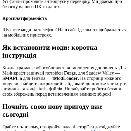
Усі файли проходять антивірусну перевірку. Ми дбаємо про
безпеку вашого ПК та даних.
Кросплатформеність
Шукаєте моди на телефон? Наш сайт ідеально відображається
на мобільних пристроях.
Як встановити моди: коротка
інструкція
Кожна гра має свої особливості встановлення доповнень. Для
Майнкрафт зазвичай потрібен
Forge
, для Stardew Valley —
SMAPI
, а для Terraria —
tModLoader
. На сторінці кожного
моду ви знайдете покроковий гайд, який допоможе уникнути
помилок та конфліктів файлів. Не забувайте робити бекапи
своїх збережень перед встановленням великих збірок!
Почніть свою нову пригоду вже
сьогодні
Грайте по-новому, створюйте власні історії та досліджуйте