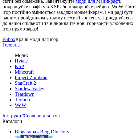
світи без обмежень. Завантажуйте
моди для Майнкрафт
,
покращуйте графіку в KSP або підкорюйте рейди в WoW. Світ
ігор постійно змінюється завдяки модмейкерам, і ми раді бути
вашим провідником у цьому всесвіті контенту. Приєднуйтесь
до нашої спільноти та відкривайте нові горизонти улюблених
ігор прямо зараз!
FS
box
Кращі моди для ігор
Головна
Моди:
Hytale
KSP
Minecraft
Project Zomboid
StarCraft 2
Stardew Valley
Teardown
Terraria
WoW
Інструкції
Сервери для Ігор
Каталоги
Blogarama - Blog Directory