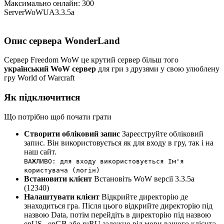
Максимально онлайн:
300
Server
WoW
UA
3.3.5a
Опис сервера
WonderLand
Сервер Freedom WoW це крутий сервер більш того
український WoW сервер
для гри з друзями у свою улюблену
гру World of Warcraft
Як підключитися
Що потрібно щоб почати грати
Створити обліковий запис
Зареєструйте обліковий
запис. Він використовується як для входу в гру, так і на
наш сайт.
ВАЖЛИВО: для входу використовується Ім'я
користувача (логін)
Встановити клієнт
Встановіть WoW версії 3.3.5a
(12340)
Налаштувати клієнт
Відкрийте директорію де
знаходиться гра. Після цього відкрийте директорію під
назвою Data, потім перейдіть в директорію під назвою
enUS , enGB або ruRU залежно від мови вашого клієнта.