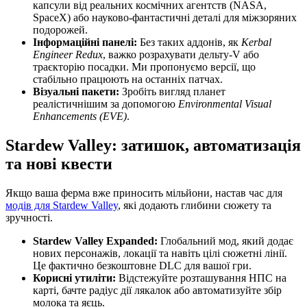
капсули від реальних космічних агентств (NASA,
SpaceX) або науково-фантастичні деталі для міжзоряних
подорожей.
Інформаційні панелі:
Без таких аддонів, як
Kerbal
Engineer Redux
, важко розрахувати дельту-V або
траєкторію посадки. Ми пропонуємо версії, що
стабільно працюють на останніх патчах.
Візуальні пакети:
Зробіть вигляд планет
реалістичнішим за допомогою
Environmental Visual
Enhancements (EVE)
.
Stardew Valley: затишок, автоматизація
та нові квести
Якщо ваша ферма вже приносить мільйони, настав час для
модів для Stardew Valley
, які додають глибини сюжету та
зручності.
Stardew Valley Expanded:
Глобальний мод, який додає
нових персонажів, локації та навіть цілі сюжетні лінії.
Це фактично безкоштовне DLC для вашої гри.
Корисні утиліти:
Відстежуйте розташування НПС на
карті, бачте радіус дії лякалок або автоматизуйте збір
молока та яєць.