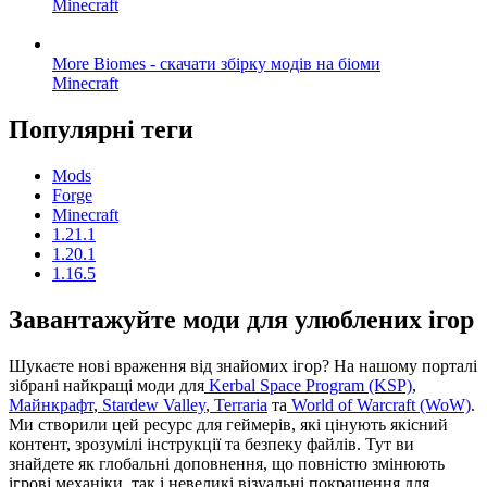
Minecraft
More Biomes - скачати збірку модів на біоми
Minecraft
Популярні теги
Mods
Forge
Minecraft
1.21.1
1.20.1
1.16.5
Завантажуйте моди для улюблених ігор
Шукаєте нові враження від знайомих ігор? На нашому порталі
зібрані найкращі моди для
Kerbal Space Program (KSP)
,
Майнкрафт
,
Stardew Valley
,
Terraria
та
World of Warcraft (WoW)
.
Ми створили цей ресурс для геймерів, які цінують якісний
контент, зрозумілі інструкції та безпеку файлів. Тут ви
знайдете як глобальні доповнення, що повністю змінюють
ігрові механіки, так і невеликі візуальні покращення для