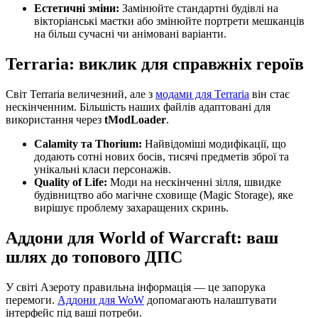
Естетичні зміни:
Замінюйте стандартні будівлі на
вікторіанські маєтки або змінюйте портрети мешканців
на більш сучасні чи анімовані варіанти.
Terraria: виклик для справжніх героїв
Світ Terraria величезний, але з
модами для Terraria
він стає
нескінченним. Більшість наших файлів адаптовані для
використання через
tModLoader
.
Calamity та Thorium:
Найвідоміші модифікації, що
додають сотні нових босів, тисячі предметів зброї та
унікальні класи персонажів.
Quality of Life:
Моди на нескінченні зілля, швидке
будівництво або магічне сховище (Magic Storage), яке
вирішує проблему захаращених скринь.
Аддони для World of Warcraft: ваш
шлях до топового ДПС
У світі Азероту правильна інформація — це запорука
перемоги.
Аддони для WoW
допомагають налаштувати
інтерфейс під ваші потреби.