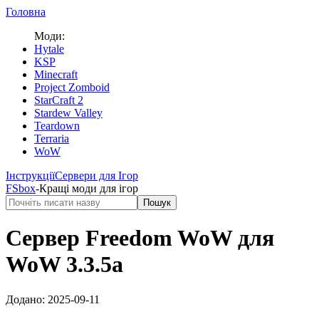
Головна
Моди:
Hytale
KSP
Minecraft
Project Zomboid
StarCraft 2
Stardew Valley
Teardown
Terraria
WoW
Інструкції
Сервери для Ігор
FS
box
-
Кращі моди для ігор
Пошук
Сервер Freedom WoW
для
WoW
3.3.5a
Додано:
2025-09-11