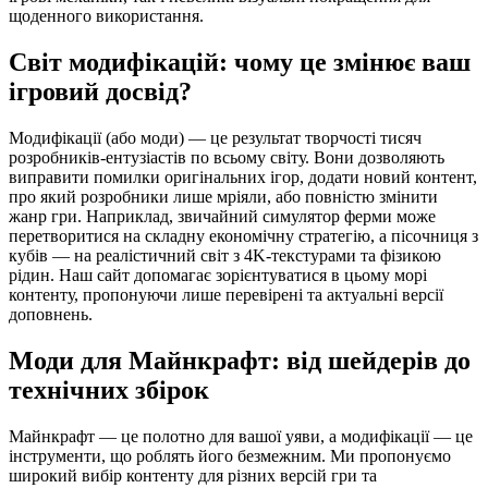
щоденного використання.
Світ модифікацій: чому це змінює ваш
ігровий досвід?
Модифікації (або моди) — це результат творчості тисяч
розробників-ентузіастів по всьому світу. Вони дозволяють
виправити помилки оригінальних ігор, додати новий контент,
про який розробники лише мріяли, або повністю змінити
жанр гри. Наприклад, звичайний симулятор ферми може
перетворитися на складну економічну стратегію, а пісочниця з
кубів — на реалістичний світ з 4K-текстурами та фізикою
рідин. Наш сайт допомагає зорієнтуватися в цьому морі
контенту, пропонуючи лише перевірені та актуальні версії
доповнень.
Моди для Майнкрафт: від шейдерів до
технічних збірок
Майнкрафт — це полотно для вашої уяви, а модифікації — це
інструменти, що роблять його безмежним. Ми пропонуємо
широкий вибір контенту для різних версій гри та