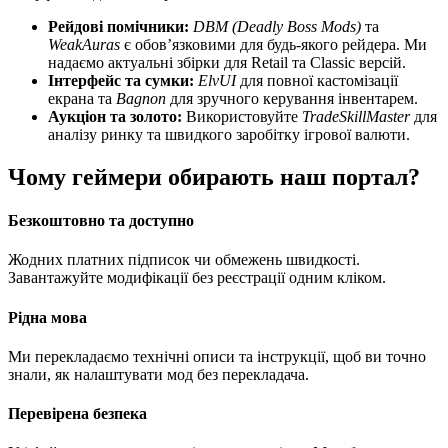
Рейдові помічники:
DBM (Deadly Boss Mods)
та
WeakAuras
є обов’язковими для будь-якого рейдера. Ми
надаємо актуальні збірки для Retail та Classic версій.
Інтерфейс та сумки:
ElvUI
для повної кастомізації
екрана та
Bagnon
для зручного керування інвентарем.
Аукціон та золото:
Використовуйте
TradeSkillMaster
для
аналізу ринку та швидкого заробітку ігрової валюти.
Чому геймери обирають наш портал?
Безкоштовно та доступно
Жодних платних підписок чи обмежень швидкості.
Завантажуйте модифікації без реєстрації одним кліком.
Рідна мова
Ми перекладаємо технічні описи та інструкції, щоб ви точно
знали, як налаштувати мод без перекладача.
Перевірена безпека