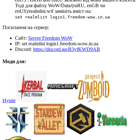
Тоді для файлу WoW/Data/(ruRU, enGB чи
enUS)/realmlist.wtf замініть вміст на:
set realmlist login1.freedom-wow.in.ua
Посилання на сервер:
Сайт:
Server Freedom WoW
IP:
set realmlist login1.freedom-wow.in.ua
Discord:
https://discord.gg/B3yfKWD9AB
Моди для:
Hytale