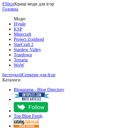
FS
box
Кращі моди для ігор
Головна
Моди:
Hytale
KSP
Minecraft
Project Zomboid
StarCraft 2
Stardew Valley
Teardown
Terraria
WoW
Інструкції
Сервери для Ігор
Каталоги
Blogarama - Blog Directory
Top Blog Feeds