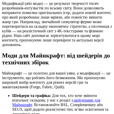
Модифікації (або моди) — це результат творчості тисяч
розробників-ентузіастів по всьому світу. Вони дозволяють
виправити помилки оригінальних ігор, додати новий контент,
про який розробники лише мріяли, або повністю змінити
жанр гри. Наприклад, звичайний симулятор ферми може
перетворитися на складну економічну стратегію, а пісочниця з
кубів — на реалістичний світ з 4K-текстурами та фізикою
рідин. Наш сайт допомагає зорієнтуватися в цьому морі
контенту, пропонуючи лише перевірені та актуальні версії
доповнень.
Моди для Майнкрафт: від шейдерів до
технічних збірок
Майнкрафт — це полотно для вашої уяви, а модифікації — це
інструменти, що роблять його безмежним. Ми пропонуємо
широкий вибір контенту для різних версій гри та
завантажувачів (Forge, Fabric, Quilt).
Шейдери та графіка:
Для тих, хто хоче змінити
візуальну складову, у нас є розділ з
шейдерами для
Майнкрафт
. Встановлюйте BSL, Complementary або
SEUS, щоб додати реалістичні тіні, м’яке освітлення та
динамічну воду.