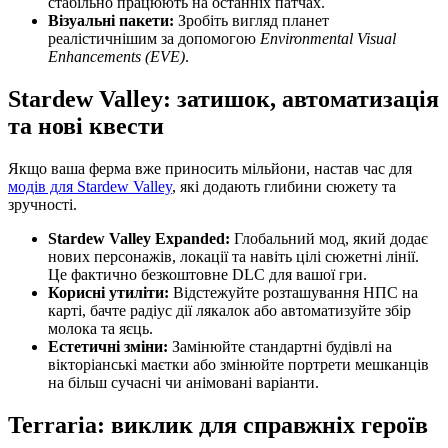
стабільно працюють на останніх патчах.
Візуальні пакети:
Зробіть вигляд планет
реалістичнішим за допомогою
Environmental Visual
Enhancements (EVE)
.
Stardew Valley: затишок, автоматизація
та нові квести
Якщо ваша ферма вже приносить мільйони, настав час для
модів для Stardew Valley
, які додають глибини сюжету та
зручності.
Stardew Valley Expanded:
Глобальний мод, який додає
нових персонажів, локації та навіть цілі сюжетні лінії.
Це фактично безкоштовне DLC для вашої гри.
Корисні утиліти:
Відстежуйте розташування НПС на
карті, бачте радіус дії лякалок або автоматизуйте збір
молока та яєць.
Естетичні зміни:
Замінюйте стандартні будівлі на
вікторіанські маєтки або змінюйте портрети мешканців
на більш сучасні чи анімовані варіанти.
Terraria: виклик для справжніх героїв