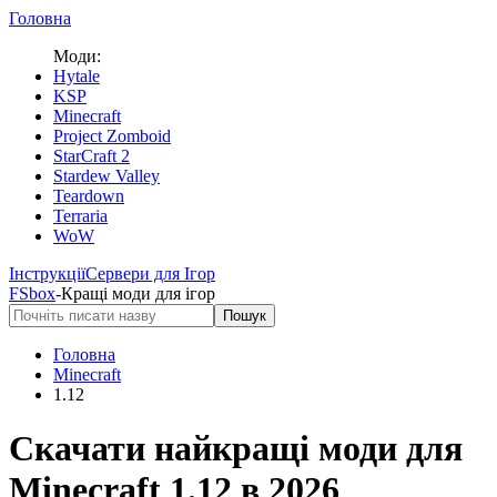
Головна
Моди:
Hytale
KSP
Minecraft
Project Zomboid
StarCraft 2
Stardew Valley
Teardown
Terraria
WoW
Інструкції
Сервери для Ігор
FS
box
-
Кращі моди для ігор
Пошук
Головна
Minecraft
1.12
Скачати найкращі моди для
Minecraft
1.12
в 2026