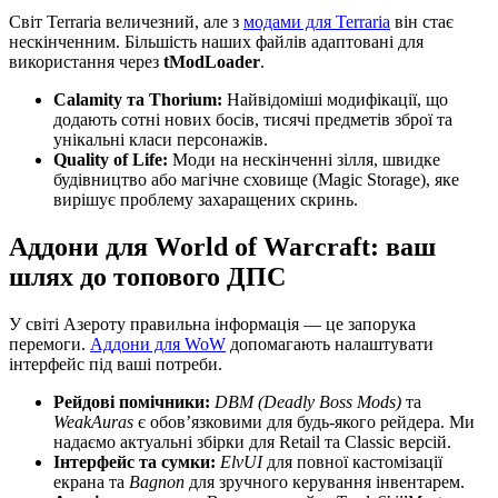
Світ Terraria величезний, але з
модами для Terraria
він стає
нескінченним. Більшість наших файлів адаптовані для
використання через
tModLoader
.
Calamity та Thorium:
Найвідоміші модифікації, що
додають сотні нових босів, тисячі предметів зброї та
унікальні класи персонажів.
Quality of Life:
Моди на нескінченні зілля, швидке
будівництво або магічне сховище (Magic Storage), яке
вирішує проблему захаращених скринь.
Аддони для World of Warcraft: ваш
шлях до топового ДПС
У світі Азероту правильна інформація — це запорука
перемоги.
Аддони для WoW
допомагають налаштувати
інтерфейс під ваші потреби.
Рейдові помічники:
DBM (Deadly Boss Mods)
та
WeakAuras
є обов’язковими для будь-якого рейдера. Ми
надаємо актуальні збірки для Retail та Classic версій.
Інтерфейс та сумки:
ElvUI
для повної кастомізації
екрана та
Bagnon
для зручного керування інвентарем.