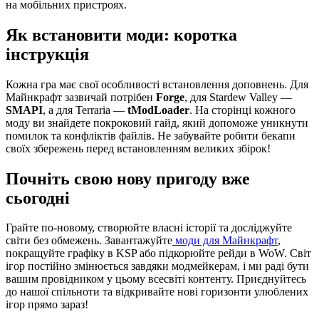
на мобільних пристроях.
Як встановити моди: коротка
інструкція
Кожна гра має свої особливості встановлення доповнень. Для
Майнкрафт зазвичай потрібен
Forge
, для Stardew Valley —
SMAPI
, а для Terraria —
tModLoader
. На сторінці кожного
моду ви знайдете покроковий гайд, який допоможе уникнути
помилок та конфліктів файлів. Не забувайте робити бекапи
своїх збережень перед встановленням великих збірок!
Почніть свою нову пригоду вже
сьогодні
Грайте по-новому, створюйте власні історії та досліджуйте
світи без обмежень. Завантажуйте
моди для Майнкрафт
,
покращуйте графіку в KSP або підкорюйте рейди в WoW. Світ
ігор постійно змінюється завдяки модмейкерам, і ми раді бути
вашим провідником у цьому всесвіті контенту. Приєднуйтесь
до нашої спільноти та відкривайте нові горизонти улюблених
ігор прямо зараз!