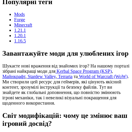
Популярні теги
Mods
Forge
Minecraft
1.21.1
1.20.1
1.16.5
Завантажуйте моди для улюблених ігор
Шукаєте нові враження від знайомих ігор? На нашому порталі
зібрані найкращі моди для
Kerbal Space Program (KSP)
,
Майнкрафт
,
Stardew Valley
,
Terraria
та
World of Warcraft (WoW)
.
Ми створили цей ресурс для геймерів, які цінують якісний
контент, зрозумілі інструкції та безпеку файлів. Тут ви
знайдете як глобальні доповнення, що повністю змінюють
ігрові механіки, так і невеликі візуальні покращення для
щоденного використання.
Світ модифікацій: чому це змінює ваш
ігровий досвід?