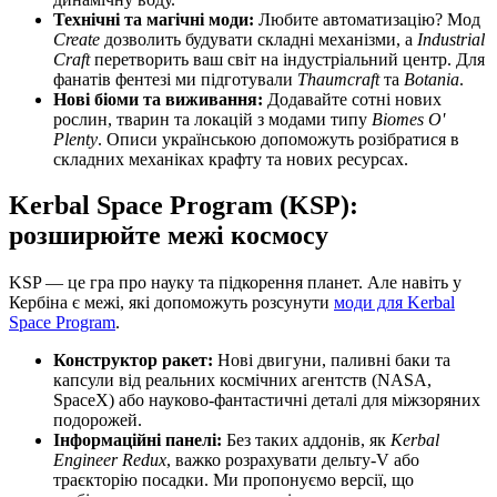
Технічні та магічні моди:
Любите автоматизацію? Мод
Create
дозволить будувати складні механізми, а
Industrial
Craft
перетворить ваш світ на індустріальний центр. Для
фанатів фентезі ми підготували
Thaumcraft
та
Botania
.
Нові біоми та виживання:
Додавайте сотні нових
рослин, тварин та локацій з модами типу
Biomes O'
Plenty
. Описи українською допоможуть розібратися в
складних механіках крафту та нових ресурсах.
Kerbal Space Program (KSP):
розширюйте межі космосу
KSP — це гра про науку та підкорення планет. Але навіть у
Кербіна є межі, які допоможуть розсунути
моди для Kerbal
Space Program
.
Конструктор ракет:
Нові двигуни, паливні баки та
капсули від реальних космічних агентств (NASA,
SpaceX) або науково-фантастичні деталі для міжзоряних
подорожей.
Інформаційні панелі:
Без таких аддонів, як
Kerbal
Engineer Redux
, важко розрахувати дельту-V або
траєкторію посадки. Ми пропонуємо версії, що