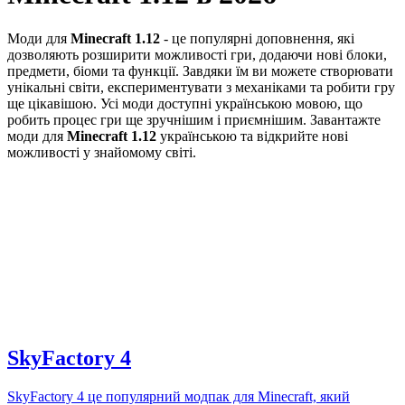
Моди для
Minecraft
1.12
- це популярні доповнення, які
дозволяють розширити можливості гри, додаючи нові блоки,
предмети, біоми та функції. Завдяки їм ви можете створювати
унікальні світи, експериментувати з механіками та робити гру
ще цікавішою. Усі моди доступні українською мовою, що
робить процес гри ще зручнішим і приємнішим. Завантажте
моди для
Minecraft
1.12
українською та відкрийте нові
можливості у знайомому світі.
SkyFactory 4
SkyFactory 4 це популярний модпак для Minecraft, який