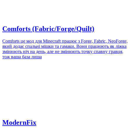
Comforts (Fabric/Forge/Quilt)
Comforts це мод для Minecraft працює з Forge, Fabric, NeoForge,
який додає спальні мішки та гамаки. Вони працюють як ліжка
змінюють ніч на день, але не змінюють точку спавну гравця,
тож ваша база лиша
ModernFix