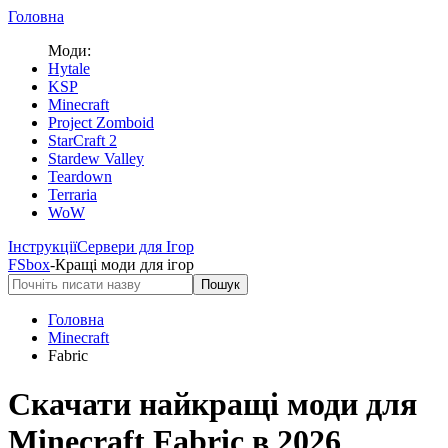
Головна
Моди:
Hytale
KSP
Minecraft
Project Zomboid
StarCraft 2
Stardew Valley
Teardown
Terraria
WoW
Інструкції
Сервери для Ігор
FS
box
-
Кращі моди для ігор
Пошук
Головна
Minecraft
Fabric
Скачати найкращі моди для
Minecraft
Fabric
в 2026