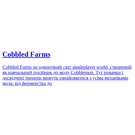
Cobbled Farms
Cobbled Farms це одиночний світ singleplayer world, створений
як навчальний посібник до моду Cobblemon. Тут новачки і
досвідчені тренери можуть ознайомитися з усіма механіками
мода: від фермерства до