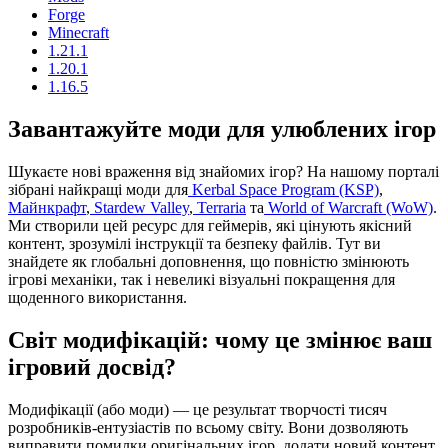
Forge
Minecraft
1.21.1
1.20.1
1.16.5
Завантажуйте моди для улюблених ігор
Шукаєте нові враження від знайомих ігор? На нашому порталі
зібрані найкращі моди для
Kerbal Space Program (KSP)
,
Майнкрафт
,
Stardew Valley
,
Terraria
та
World of Warcraft (WoW)
.
Ми створили цей ресурс для геймерів, які цінують якісний
контент, зрозумілі інструкції та безпеку файлів. Тут ви
знайдете як глобальні доповнення, що повністю змінюють
ігрові механіки, так і невеликі візуальні покращення для
щоденного використання.
Світ модифікацій: чому це змінює ваш
ігровий досвід?
Модифікації (або моди) — це результат творчості тисяч
розробників-ентузіастів по всьому світу. Вони дозволяють
виправити помилки оригінальних ігор, додати новий контент,