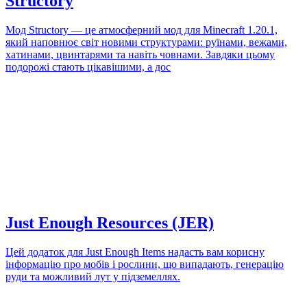
Structory
Мод Structory — це атмосферний мод для Minecraft 1.20.1,
який наповнює світ новими структурами: руїнами, вежами,
хатинами, цвинтарями та навіть човнами. Завдяки цьому
подорожі стають цікавішими, а дос
Just Enough Resources (JER)
Цей додаток для Just Enough Items надасть вам корисну
інформацію про мобів і рослини, що випадають, генерацію
руди та можливий лут у підземеллях.