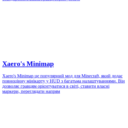
Xaero's Minimap
Xaero's Minimap це популярний мод для Minecraft, який додає
повноцінну мінікарту у HUD з багатьма налаштуваннями. Він
дозволяє гравцям орієнтуватися в світі, ставити власні
маркери, переглядати напрям