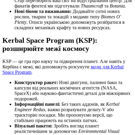
Craft
перетворить ваш світ на індустріальний центр. Для
фанатів фентезі ми підготували
Thaumcraft
та
Botania
.
Нові біоми та виживання:
Додавайте сотні нових
рослин, тварин та локацій з модами типу
Biomes O'
Plenty
. Описи українською допоможуть розібратися в
складних механіках крафту та нових ресурсах.
Kerbal Space Program (KSP):
розширюйте межі космосу
KSP — це гра про науку та підкорення планет. Але навіть у
Кербіна є межі, які допоможуть розсунути
моди для Kerbal
Space Program
.
Конструктор ракет:
Нові двигуни, паливні баки та
капсули від реальних космічних агентств (NASA,
SpaceX) або науково-фантастичні деталі для міжзоряних
подорожей.
Інформаційні панелі:
Без таких аддонів, як
Kerbal
Engineer Redux
, важко розрахувати дельту-V або
траєкторію посадки. Ми пропонуємо версії, що
стабільно працюють на останніх патчах.
Візуальні пакети:
Зробіть вигляд планет
реалістичнішим за допомогою
Environmental Visual