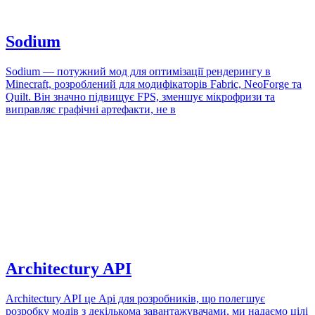
Sodium
Sodium — потужний мод для оптимізації рендерингу в
Minecraft, розроблений для модифікаторів Fabric, NeoForge та
Quilt. Він значно підвищує FPS, зменшує мікрофризи та
виправляє графічні артефакти, не в
Architectury API
Architectury API це Api для розробників, що полегшує
розробку модів з декількома завантажувачами, ми надаємо цілі