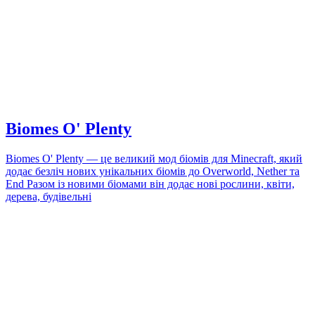
Biomes O' Plenty
Biomes O' Plenty — це великий мод біомів для Minecraft, який
додає безліч нових унікальних біомів до Overworld, Nether та
End Разом із новими біомами він додає нові рослини, квіти,
дерева, будівельні