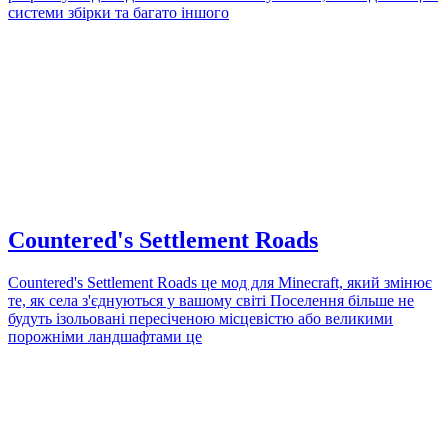
системи збірки та багато іншого
Countered's Settlement Roads
Countered's Settlement Roads це мод для Minecraft, який змінює
те, як села з'єднуються у вашому світі Поселення більше не
будуть ізольовані пересіченою місцевістю або великими
порожніми ландшафтами це