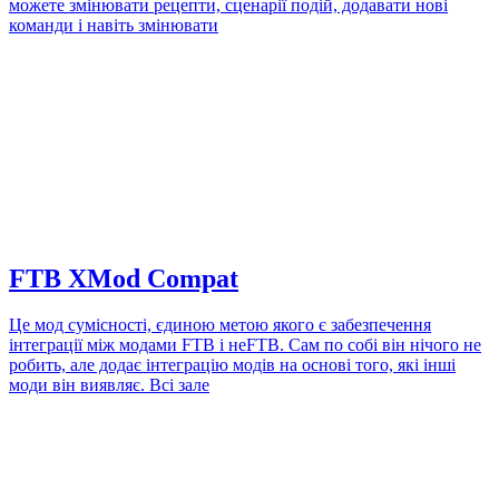
можете змінювати рецепти, сценарії подій, додавати нові
команди і навіть змінювати
FTB XMod Compat
Це мод сумісності, єдиною метою якого є забезпечення
інтеграції між модами FTB і неFTB. Сам по собі він нічого не
робить, але додає інтеграцію модів на основі того, які інші
моди він виявляє. Всі зале