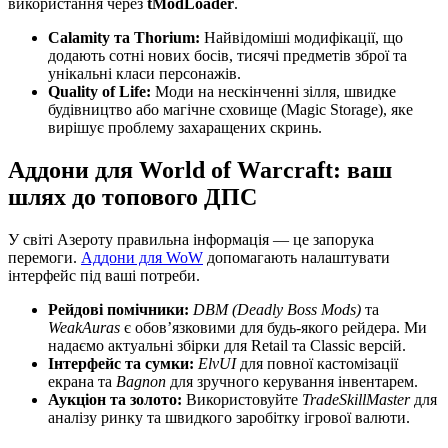
використання через
tModLoader
.
Calamity та Thorium:
Найвідоміші модифікації, що
додають сотні нових босів, тисячі предметів зброї та
унікальні класи персонажів.
Quality of Life:
Моди на нескінченні зілля, швидке
будівництво або магічне сховище (Magic Storage), яке
вирішує проблему захаращених скринь.
Аддони для World of Warcraft: ваш
шлях до топового ДПС
У світі Азероту правильна інформація — це запорука
перемоги.
Аддони для WoW
допомагають налаштувати
інтерфейс під ваші потреби.
Рейдові помічники:
DBM (Deadly Boss Mods)
та
WeakAuras
є обов’язковими для будь-якого рейдера. Ми
надаємо актуальні збірки для Retail та Classic версій.
Інтерфейс та сумки:
ElvUI
для повної кастомізації
екрана та
Bagnon
для зручного керування інвентарем.
Аукціон та золото:
Використовуйте
TradeSkillMaster
для
аналізу ринку та швидкого заробітку ігрової валюти.