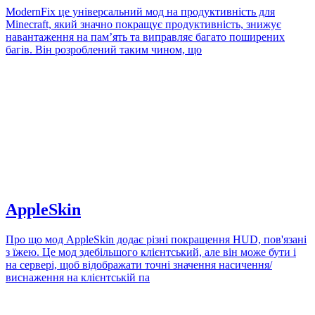
ModernFix це універсальний мод на продуктивність для
Minecraft, який значно покращує продуктивність, знижує
навантаження на пам’ять та виправляє багато поширених
багів. Він розроблений таким чином, що
AppleSkin
Про що мод AppleSkin додає різні покращення HUD, пов'язані
з їжею. Це мод здебільшого клієнтський, але він може бути і
на сервері, щоб відображати точні значення насичення/
виснаження на клієнтській па