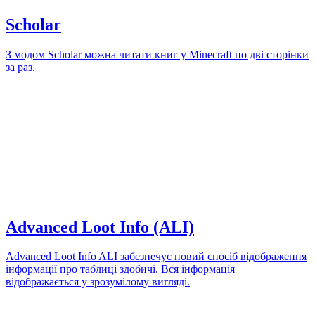
Scholar
З модом Scholar можна читати книг у Minecraft по дві сторінки
за раз.
Advanced Loot Info (ALI)
Advanced Loot Info ALI забезпечує новий спосіб відображення
інформації про таблиці здобичі. Вся інформація
відображається у зрозумілому вигляді.