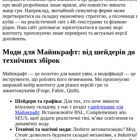
про який розробники лише мріяли, або повністю змінити
жанр гри. Наприклад, звичайний симулятор ферми може
перетворитися на складну економічну стратегію, а пісочниця з
кубів — на реалістичний світ з 4K-текстурами та фізикою
рідин. Наш сайт допомагає зорієнтуватися в цьому морі
контенту, пропонуючи лише перевірені та актуальні версії
доповнень.
Моди для Майнкрафт: від шейдерів до
технічних збірок
Майнкрафт — це полотно для вашої уяви, а модифікації — це
інструменти, що роблять його безмежним. Ми пропонуємо
широкий вибір контенту для різних версій гри та
завантажувачів (Forge, Fabric, Quilt).
Шейдери та графіка:
Для тих, хто хоче змінити
візуальну складову, у нас є розділ з
шейдерами для
Майнкрафт
. Встановлюйте BSL, Complementary або
SEUS, щоб додати реалістичні тіні, м’яке освітлення та
динамічну воду.
Технічні та магічні моди:
Любите автоматизацію? Мод
Create
дозволить будувати складні механізми, а
Industrial