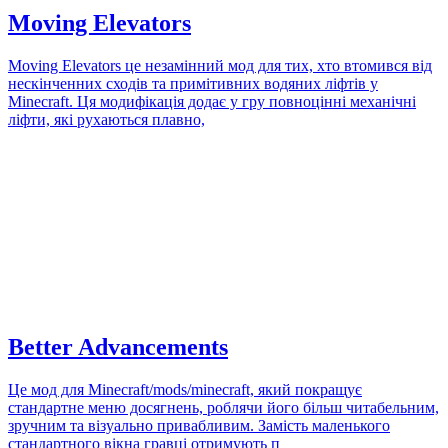
Moving Elevators
Moving Elevators це незамінний мод для тих, хто втомився від
нескінченних сходів та примітивних водяних ліфтів у
Minecraft. Ця модифікація додає у гру повноцінні механічні
ліфти, які рухаються плавно,
Better Advancements
Це мод для Minecraft/mods/minecraft, який покращує
стандартне меню досягнень, роблячи його більш читабельним,
зручним та візуально привабливим. Замість маленького
стандартного вікна гравці отримують п