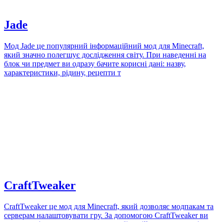
Jade
Мод Jade це популярний інформаційний мод для Minecraft,
який значно полегшує дослідження світу. При наведенні на
блок чи предмет ви одразу бачите корисні дані: назву,
характеристики, рідину, рецепти т
CraftTweaker
CraftTweaker це мод для Minecraft, який дозволяє модпакам та
серверам налаштовувати гру. За допомогою CraftTweaker ви