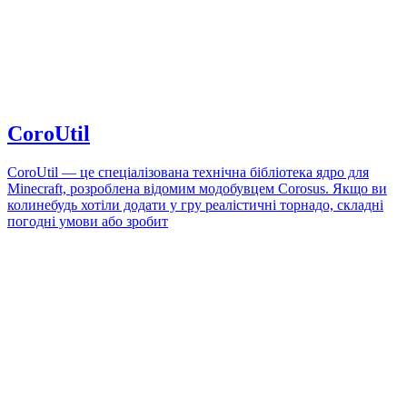
CoroUtil
CoroUtil — це спеціалізована технічна бібліотека ядро для
Minecraft, розроблена відомим модобувцем Corosus. Якщо ви
колинебудь хотіли додати у гру реалістичні торнадо, складні
погодні умови або зробит