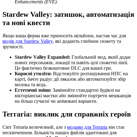
Enhancements (EVE)
.
Stardew Valley: затишок, автоматизація
та нові квести
Якщо ваша ферма вже приносить мільйони, настав час для
модів для Stardew Valley
, які додають глибини сюжету та
зручності.
Stardew Valley Expanded:
Глобальний мод, який додає
нових персонажів, локації та навіть цілі сюжетні лінії.
Це фактично безкоштовне DLC для вашої гри.
Корисні утиліти:
Відстежуйте розташування НПС на
карті, бачте радіус дії лякалок або автоматизуйте збір
молока та яєць.
Естетичні зміни:
Замінюйте стандартні будівлі на
вікторіанські маєтки або змінюйте портрети мешканців
на більш сучасні чи анімовані варіанти.
Terraria: виклик для справжніх героїв
Світ Terraria величезний, але з
модами для Terraria
він стає
нескінченним. Більшість наших файлів адаптовані для