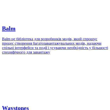
Balm
Balm це бібліотека для розробників модів, який спрощує
процес створення багатозавантажувальних модів, надаючи
спільні інтерфейси та події і усуваючи необхідність у більшості
специфічного для завантажу
Waystones