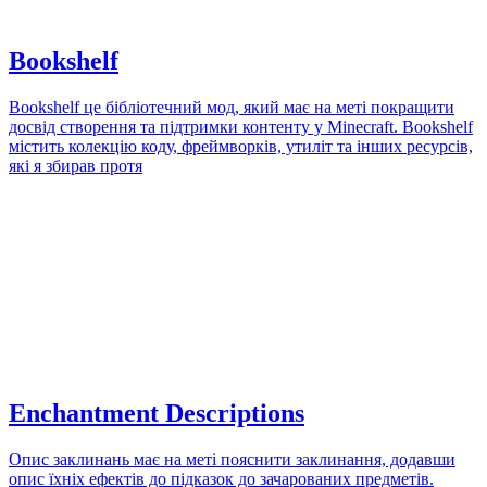
Bookshelf
Bookshelf це бібліотечний мод, який має на меті покращити
досвід створення та підтримки контенту у Minecraft. Bookshelf
містить колекцію коду, фреймворків, утиліт та інших ресурсів,
які я збирав протя
Enchantment Descriptions
Опис заклинань має на меті пояснити заклинання, додавши
опис їхніх ефектів до підказок до зачарованих предметів.