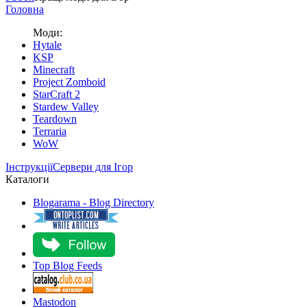
Головна
Моди:
Hytale
KSP
Minecraft
Project Zomboid
StarCraft 2
Stardew Valley
Teardown
Terraria
WoW
Інструкції
Сервери для Ігор
Каталоги
Blogarama - Blog Directory
Top Blog Feeds
Mastodon