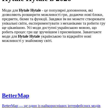
Моди для
Hytale
Hytale
- це популярні доповнення, які
дозволяють розширити можливості гри, додаючи нові блоки,
предмети, біоми та функції. Завдяки їм ви можете створювати
унікальні світи, експериментувати з механіками та робити гру
ще цікавішою. Усі моди доступні українською мовою, що
робить процес гри ще зручнішим і приємнішим. Завантажте
моди для
Hytale
Hytale
українською та відкрийте нові
можливості у знайомому світі.
BetterMap
BetterMap — це один із найкорисніших інтерфейсних модів