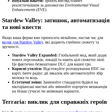
Візуальні пакети:
Зробіть вигляд планет
реалістичнішим за допомогою
Environmental Visual
Enhancements (EVE)
.
Stardew Valley: затишок, автоматизація
та нові квести
Якщо ваша ферма вже приносить мільйони, настав час для
модів для Stardew Valley
, які додають глибини сюжету та
зручності.
Stardew Valley Expanded:
Глобальний мод, який додає
нових персонажів, локації та навіть цілі сюжетні лінії.
Це фактично безкоштовне DLC для вашої гри.
Корисні утиліти:
Відстежуйте розташування НПС на
карті, бачте радіус дії лякалок або автоматизуйте збір
молока та яєць.
Естетичні зміни:
Замінюйте стандартні будівлі на
вікторіанські маєтки або змінюйте портрети мешканців
на більш сучасні чи анімовані варіанти.
Terraria: виклик для справжніх героїв