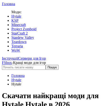
Головна
Моди:
Hytale
KSP
Minecraft
Project Zomboid
StarCraft 2
Stardew Valley
Teardown
Terraria
WoW
Інструкції
Сервери для Ігор
FS
box
-
Кращі моди для ігор
Пошук
Головна
Hytale
Hytale
Скачати найкращі моди для
Hytale
Hytale
в 2026