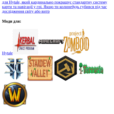
для Hytale, який кардинально покращує стандартну систему
карти та навігації у грі. Якщо ти колинебудь губився під час
дослідження світу або витр
Моди для:
Hytale