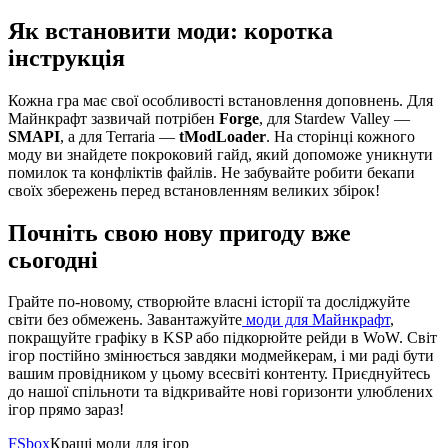
Як встановити моди: коротка
інструкція
Кожна гра має свої особливості встановлення доповнень. Для
Майнкрафт зазвичай потрібен
Forge
, для Stardew Valley —
SMAPI
, а для Terraria —
tModLoader
. На сторінці кожного
моду ви знайдете покроковий гайд, який допоможе уникнути
помилок та конфліктів файлів. Не забувайте робити бекапи
своїх збережень перед встановленням великих збірок!
Почніть свою нову пригоду вже
сьогодні
Грайте по-новому, створюйте власні історії та досліджуйте
світи без обмежень. Завантажуйте
моди для Майнкрафт
,
покращуйте графіку в KSP або підкорюйте рейди в WoW. Світ
ігор постійно змінюється завдяки модмейкерам, і ми раді бути
вашим провідником у цьому всесвіті контенту. Приєднуйтесь
до нашої спільноти та відкривайте нові горизонти улюблених
ігор прямо зараз!
FS
box
Кращі моди для ігор