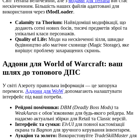
Світ Terraria величезний, але з
модами для Terraria
він стає
нескінченним. Більшість наших файлів адаптовані для
використання через
tModLoader
.
Calamity та Thorium:
Найвідоміші модифікації, що
додають сотні нових босів, тисячі предметів зброї та
унікальні класи персонажів.
Quality of Life:
Моди на нескінченні зілля, швидке
будівництво або магічне сховище (Magic Storage), яке
вирішує проблему захаращених скринь.
Аддони для World of Warcraft: ваш
шлях до топового ДПС
У світі Азероту правильна інформація — це запорука
перемоги.
Аддони для WoW
допомагають налаштувати
інтерфейс під ваші потреби.
Рейдові помічники:
DBM (Deadly Boss Mods)
та
WeakAuras
є обов’язковими для будь-якого рейдера. Ми
надаємо актуальні збірки для Retail та Classic версій.
Інтерфейс та сумки:
ElvUI
для повної кастомізації
екрана та
Bagnon
для зручного керування інвентарем.
Аукціон та золото:
Використовуйте
TradeSkillMaster
для