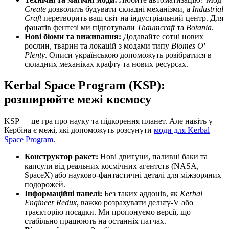
Create
дозволить будувати складні механізми, а
Industrial
Craft
перетворить ваш світ на індустріальний центр. Для
фанатів фентезі ми підготували
Thaumcraft
та
Botania
.
Нові біоми та виживання:
Додавайте сотні нових
рослин, тварин та локацій з модами типу
Biomes O'
Plenty
. Описи українською допоможуть розібратися в
складних механіках крафту та нових ресурсах.
Kerbal Space Program (KSP):
розширюйте межі космосу
KSP — це гра про науку та підкорення планет. Але навіть у
Кербіна є межі, які допоможуть розсунути
моди для Kerbal
Space Program
.
Конструктор ракет:
Нові двигуни, паливні баки та
капсули від реальних космічних агентств (NASA,
SpaceX) або науково-фантастичні деталі для міжзоряних
подорожей.
Інформаційні панелі:
Без таких аддонів, як
Kerbal
Engineer Redux
, важко розрахувати дельту-V або
траєкторію посадки. Ми пропонуємо версії, що
стабільно працюють на останніх патчах.