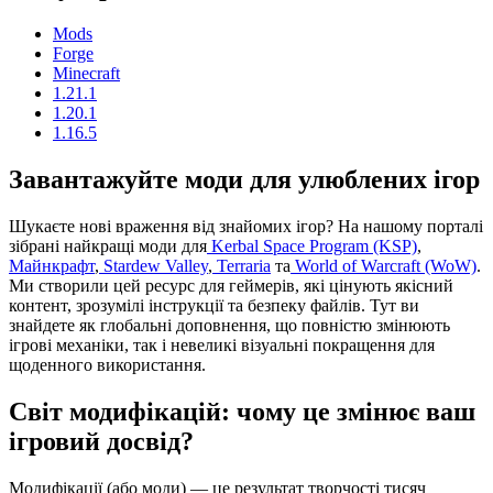
Mods
Forge
Minecraft
1.21.1
1.20.1
1.16.5
Завантажуйте моди для улюблених ігор
Шукаєте нові враження від знайомих ігор? На нашому порталі
зібрані найкращі моди для
Kerbal Space Program (KSP)
,
Майнкрафт
,
Stardew Valley
,
Terraria
та
World of Warcraft (WoW)
.
Ми створили цей ресурс для геймерів, які цінують якісний
контент, зрозумілі інструкції та безпеку файлів. Тут ви
знайдете як глобальні доповнення, що повністю змінюють
ігрові механіки, так і невеликі візуальні покращення для
щоденного використання.
Світ модифікацій: чому це змінює ваш
ігровий досвід?
Модифікації (або моди) — це результат творчості тисяч