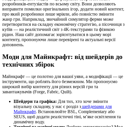
розробників-ентузіастів по всьому світу. Вони дозволяють
виправити помилки оригінальних ігор, додати новий контент,
про який розробники лише мріяли, або повністю змінити
жанр гри. Наприклад, звичайний симулятор ферми може
перетворитися на складну економічну стратегію, а пісочниця з
кубів — на реалістичний світ з 4K-текстурами та фізикою
рідин. Наш сайт допомагає зорієнтуватися в цьому морі
контенту, пропонуючи лише перевірені та актуальні версії
доповнень.
Моди для Майнкрафт: від шейдерів до
технічних збірок
Майнкрафт — це полотно для вашої уяви, а модифікації — це
інструменти, що роблять його безмежним. Ми пропонуємо
широкий вибір контенту для різних версій гри та
завантажувачів (Forge, Fabric, Quilt).
Шейдери та графіка:
Для тих, хто хоче змінити
візуальну складову, у нас є розділ з
шейдерами для
Майнкрафт
. Встановлюйте BSL, Complementary або
SEUS, щоб додати реалістичні тіні, м’яке освітлення та
динамічну воду.
Технічні та магічні моди:
Любите автоматизацію? Мод