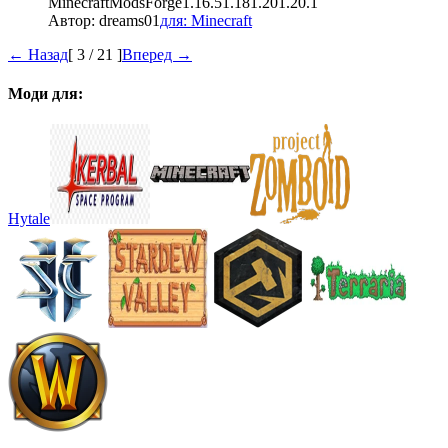
Minecraft
Mods
Forge
1.16.5
1.18
1.20
1.20.1
Автор:
dreams01
для:
Minecraft
← Назад
[
3
/
21
]
Вперед →
Моди для:
Hytale