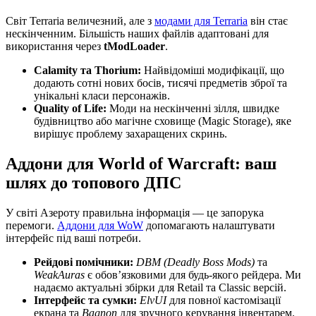
Світ Terraria величезний, але з
модами для Terraria
він стає
нескінченним. Більшість наших файлів адаптовані для
використання через
tModLoader
.
Calamity та Thorium:
Найвідоміші модифікації, що
додають сотні нових босів, тисячі предметів зброї та
унікальні класи персонажів.
Quality of Life:
Моди на нескінченні зілля, швидке
будівництво або магічне сховище (Magic Storage), яке
вирішує проблему захаращених скринь.
Аддони для World of Warcraft: ваш
шлях до топового ДПС
У світі Азероту правильна інформація — це запорука
перемоги.
Аддони для WoW
допомагають налаштувати
інтерфейс під ваші потреби.
Рейдові помічники:
DBM (Deadly Boss Mods)
та
WeakAuras
є обов’язковими для будь-якого рейдера. Ми
надаємо актуальні збірки для Retail та Classic версій.
Інтерфейс та сумки:
ElvUI
для повної кастомізації
екрана та
Bagnon
для зручного керування інвентарем.