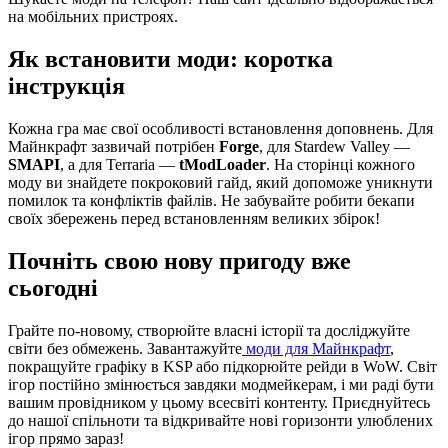
на мобільних пристроях.
Як встановити моди: коротка
інструкція
Кожна гра має свої особливості встановлення доповнень. Для
Майнкрафт зазвичай потрібен
Forge
, для Stardew Valley —
SMAPI
, а для Terraria —
tModLoader
. На сторінці кожного
моду ви знайдете покроковий гайд, який допоможе уникнути
помилок та конфліктів файлів. Не забувайте робити бекапи
своїх збережень перед встановленням великих збірок!
Почніть свою нову пригоду вже
сьогодні
Грайте по-новому, створюйте власні історії та досліджуйте
світи без обмежень. Завантажуйте
моди для Майнкрафт
,
покращуйте графіку в KSP або підкорюйте рейди в WoW. Світ
ігор постійно змінюється завдяки модмейкерам, і ми раді бути
вашим провідником у цьому всесвіті контенту. Приєднуйтесь
до нашої спільноти та відкривайте нові горизонти улюблених
ігор прямо зараз!