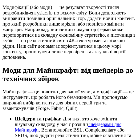
Модифікації (або моди) — це результат творчості тисяч
розробників-ентузіастів по всьому світу. Вони дозволяють
виправити помилки оригінальних ігор, додати новий контент,
про який розробники лише мріяли, або повністю змінити
жанр гри. Наприклад, звичайний симулятор ферми може
перетворитися на складну економічну стратегію, а пісочниця з
кубів — на реалістичний світ з 4K-текстурами та фізикою
рідин. Наш сайт допомагає зорієнтуватися в цьому морі
контенту, пропонуючи лише перевірені та актуальні версії
доповнень.
Моди для Майнкрафт: від шейдерів до
технічних збірок
Майнкрафт — це полотно для вашої уяви, а модифікації — це
інструменти, що роблять його безмежним. Ми пропонуємо
широкий вибір контенту для різних версій гри та
завантажувачів (Forge, Fabric, Quilt).
Шейдери та графіка:
Для тих, хто хоче змінити
візуальну складову, у нас є розділ з
шейдерами для
Майнкрафт
. Встановлюйте BSL, Complementary або
SEUS, щоб додати реалістичні тіні, м’яке освітлення та