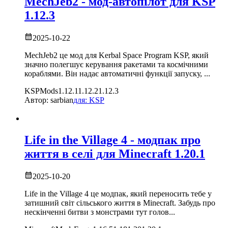
MechJeb2 - мод-автопілот
для
KSP
1.12.3
2025-10-22
MechJeb2 це мод для Kerbal Space Program KSP, який
значно полегшує керування ракетами та космічними
кораблями. Він надає автоматичні функції запуску,
...
KSP
Mods
1.12.1
1.12.2
1.12.3
Автор:
sarbian
для:
KSP
Life in the Village 4 - модпак про
життя в селі
для
Minecraft
1.20.1
2025-10-20
Life in the Village 4 це модпак, який переносить тебе у
затишний світ сільського життя в Minecraft. Забудь про
нескінченні битви з монстрами тут голов
...