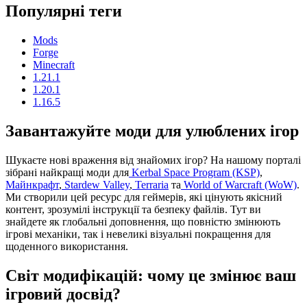
Популярні теги
Mods
Forge
Minecraft
1.21.1
1.20.1
1.16.5
Завантажуйте моди для улюблених ігор
Шукаєте нові враження від знайомих ігор? На нашому порталі
зібрані найкращі моди для
Kerbal Space Program (KSP)
,
Майнкрафт
,
Stardew Valley
,
Terraria
та
World of Warcraft (WoW)
.
Ми створили цей ресурс для геймерів, які цінують якісний
контент, зрозумілі інструкції та безпеку файлів. Тут ви
знайдете як глобальні доповнення, що повністю змінюють
ігрові механіки, так і невеликі візуальні покращення для
щоденного використання.
Світ модифікацій: чому це змінює ваш
ігровий досвід?