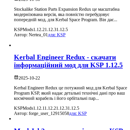
Stockalike Station Parts Expansion Redux це масштабна
модернізована версія, яка повністю перебудовує
попередній мод, для Kerbal Space Program. Він дає
...
KSP
Mods
1.12.2
1.12.3
1.12.5
Автор:
Nertea_01
для:
KSP
Kerbal Engineer Redux - скачати
інформаційний мод
для
KSP
1.12.5
2025-10-22
Kerbal Engineer Redux це потужний мод для Kerbal Space
Program KSP, який надає детальні технічні дані про ваш
космічний корабель і його орбітальні пар
...
KSP
Mods
1.12.1
1.12.2
1.12.3
1.12.5
Автор:
forge_user_12915058
для:
KSP