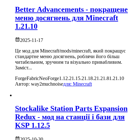
Better Advancements - покращене
меню досягнень
для
Minecraft
1.21.10
2025-11-17
Це мод для Minecraft/mods/minecraft, який покращує
стандартне меню досягнень, роблячи його більш
читабельним, зручним та візуально привабливим.
Заміст
...
Forge
Fabric
NeoForge
1.12.2
1.15.2
1.18.2
1.21.8
1.21.10
Автор:
way2muchnoise
для:
Minecraft
Stockalike Station Parts Expansion
Redux - мод на станції і бази
для
KSP
1.12.5
2025-10-30