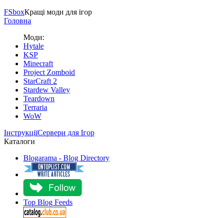
FS
box
Кращі моди для ігор
Головна
Моди:
Hytale
KSP
Minecraft
Project Zomboid
StarCraft 2
Stardew Valley
Teardown
Terraria
WoW
Інструкції
Сервери для Ігор
Каталоги
Blogarama - Blog Directory
Top Blog Feeds