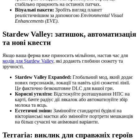
стабільно працюють на останніх патчах.
Візуальні пакети:
Зробіть вигляд планет
реалістичнішим за допомогою
Environmental Visual
Enhancements (EVE)
.
Stardew Valley: затишок, автоматизація
та нові квести
Якщо ваша ферма вже приносить мільйони, настав час для
модів для Stardew Valley
, які додають глибини сюжету та
зручності.
Stardew Valley Expanded:
Глобальний мод, який додає
нових персонажів, локації та навіть цілі сюжетні лінії.
Це фактично безкоштовне DLC для вашої гри.
Корисні утиліти:
Відстежуйте розташування НПС на
карті, бачте радіус дії лякалок або автоматизуйте збір
молока та яєць.
Естетичні зміни:
Замінюйте стандартні будівлі на
вікторіанські маєтки або змінюйте портрети мешканців
на більш сучасні чи анімовані варіанти.
Terraria: виклик для справжніх героїв