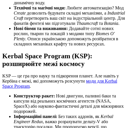
динамічну воду.
Технічні та магічні моди:
Любите автоматизацію? Мод
Create
дозволить будувати складні механізми, а
Industrial
Craft
перетворить ваш світ на індустріальний центр. Для
фанатів фентезі ми підготували
Thaumcraft
та
Botania
.
Нові біоми та виживання:
Додавайте сотні нових
рослин, тварин та локацій з модами типу
Biomes O'
Plenty
. Описи українською допоможуть розібратися в
складних механіках крафту та нових ресурсах.
Kerbal Space Program (KSP):
розширюйте межі космосу
KSP — це гра про науку та підкорення планет. Але навіть у
Кербіна є межі, які допоможуть розсунути
моди для Kerbal
Space Program
.
Конструктор ракет:
Нові двигуни, паливні баки та
капсули від реальних космічних агентств (NASA,
SpaceX) або науково-фантастичні деталі для міжзоряних
подорожей.
Інформаційні панелі:
Без таких аддонів, як
Kerbal
Engineer Redux
, важко розрахувати дельту-V або
траєкторію посадки. Ми пропонуємо версії, що