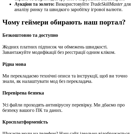
Аукціон та золото:
Використовуйте
TradeSkillMaster
для
аналізу ринку та швидкого заробітку ігрової валюти.
Чому геймери обирають наш портал?
Безкоштовно та доступно
Жодних платних підписок чи обмежень швидкості.
Завантажуйте модифікації без реєстрації одним кліком.
Рідна мова
Ми перекладаємо технічні описи та інструкції, щоб ви точно
знали, як налаштувати мод без перекладача.
Перевірена безпека
Усі файли проходять антивірусну перевірку. Ми дбаємо про
безпеку вашого ПК та даних.
Кросплатформеність
Шукаєте моди на телефон? Наш сайт ідеально відображається