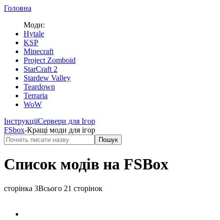
Головна
Моди:
Hytale
KSP
Minecraft
Project Zomboid
StarCraft 2
Stardew Valley
Teardown
Terraria
WoW
Інструкції
Сервери для Ігор
FS
box
-
Кращі моди для ігор
Пошук
Список модів на FSBox
сторінка
3
Всього
21 сторінок